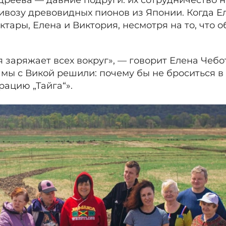
реева — давние подруги: их сотрудничество на
ивозу древовидных пионов из Японии. Когда 
ктары, Елена и Виктория, несмотря на то, что о
я заряжает всех вокруг», — говорит Елена Чебо
 мы с Викой решили: почему бы не броситься в
рацию „Тайга“».