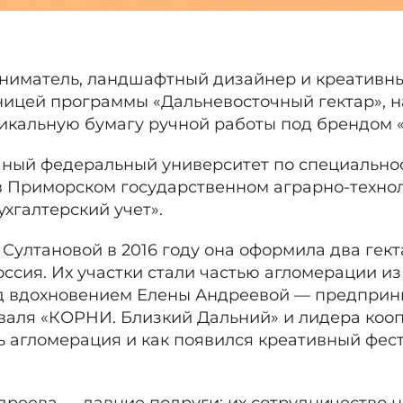
ниматель, ландшафтный дизайнер и креативн
ницей программы «Дальневосточный гектар», н
уникальную бумагу ручной работы под брендом 
ный федеральный университет по специальнос
в Приморском государственном аграрно-техно
хгалтерский учет».
 Султановой в 2016 году она оформила два гек
оссия. Их участки стали частью агломерации из
д вдохновением Елены Андреевой — предприн
валя «КОРНИ. Близкий Дальний» и лидера коо
ась агломерация и как появился креативный фес