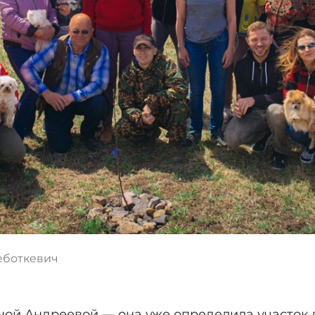
еботкевич
ной Андреевой — она уже определила участок д