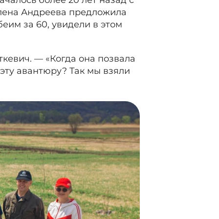
чалось более 20 лет назад с
Елена Андреева предложила
беим за 60, увидели в этом
ткевич. — «Когда она позвала
 эту авантюру? Так мы взяли