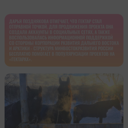
ДАРЬЯ ПОЗДНЯКОВА ОТМЕЧАЕТ, ЧТО ГЕКТАР СТАЛ
ОТПРАВНОЙ ТОЧКОЙ. ДЛЯ ПРОДВИЖЕНИЯ ПРОЕКТА ОНА
СОЗДАЛА АККАУНТЫ В СОЦИАЛЬНЫХ СЕТЯХ, А ТАКЖЕ
ВОСПОЛЬЗОВАЛАСЬ ИНФОРМАЦИОННОЙ ПОДДЕРЖКОЙ
СО СТОРОНЫ КОРПОРАЦИИ РАЗВИТИЯ ДАЛЬНЕГО ВОСТОКА
И АРКТИКИ - СТРУКТУРА МИНВОСТОКРАЗВИТИЯ РОССИИ
БЕСПЛАТНО ПОМОГАЕТ В ПОПУЛЯРИЗАЦИИ ПРОЕКТОВ НА
«ГЕКТАРАХ».