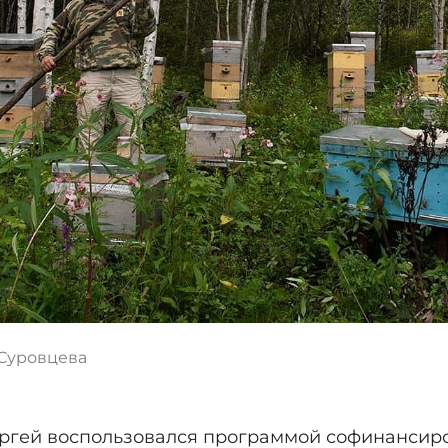
 Суровцева
ргей воспользовался программой софинансиро