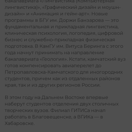
бакалавриата «Лингвистика (Компьютерная
лингвистика)», «Графический дизайн и моушн-
дизайн» и «Анимация и гейм-арт». Новые
программы в
БГУ им. Доржи Банзарова
— это
фундаментальная и прикладная лингвистика,
клиническая психология, логопедия, цифровой
бизнес и служебно-прикладная физическая
подготовка. В
КамГУ им. Витуса Беринга
с этого
года начнут принимать на направление
бакалавриата «Геология». Кстати, камчатский вуз
готов компенсировать авиаперелет до
Петропавловска-Камчатского для иногородних
студентов, причем как из отдаленных районов
края, так и из других регионов России.
В этом году на Дальнем Востоке впервые
наберут
студентов отделения двух столичных
творческих вузов. Филиал ГИТИСа начал
работать в Благовещенске, а ВГИКа — в
Хабаровске.