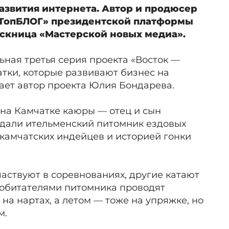
азвития интернета. Автор и продюсер
«ТопБЛОГ» президентской платформы
ускница «Мастерской новых медиа».
ная третья серия проекта «Восток —
тки, которые развивают бизнес на
ает автор проекта Юлия Бондарева.
 на Камчатке каюры — отец и сын
здали ительменский питомник ездовых
м камчатских индейцев и историей гонки
участвуют в соревнованиях, другие катают
и обитателями питомника проводят
 на нартах, а летом — тоже на упряжке, но
м.