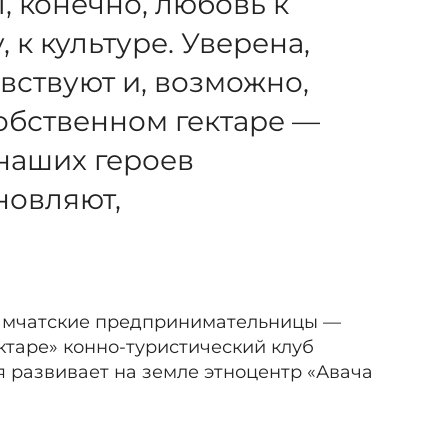
, конечно, любовь к
, к культуре. Уверена,
увствуют и, возможно,
собственном гектаре —
 наших героев
новляют,
камчатские предпринимательницы —
ектаре» конно-туристический клуб
ая развивает на земле этноцентр «Авача