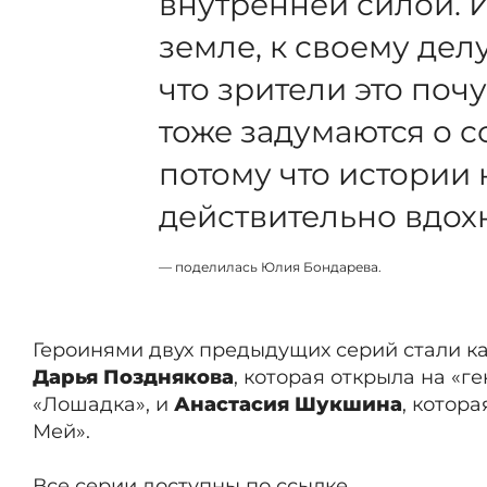
внутренней силой. И
земле, к своему делу
что зрители это поч
тоже задумаются о 
потому что истории
действительно вдох
— поделилась Юлия Бондарева.
Героинями двух предыдущих серий стали 
Дарья Позднякова
, которая открыла на «г
«Лошадка», и
Анастасия Шукшина
, котор
Мей».
Все серии доступны
по ссылке
.