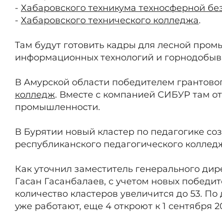
-
Хабаровского техникума техносферной б
-
Хабаровского технического колледжа
.
Там будут готовить кадры для лесной пром
информационных технологий и горнодобыв
В Амурской области победителем грантовог
колледж
. Вместе с компанией СИБУР там о
промышленности.
В Бурятии новый кластер по педагогике соз
республиканского педагогического коллед
Как уточнил заместитель генерального ди
Гасан Гасанбалаев, с учетом новых победи
количество кластеров увеличится до 53. По 
уже работают, еще 4 откроют к 1 сентября 20