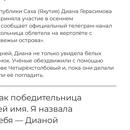
публики Саха (Якутия) Диана Герасимова
приняла участие в осеннем
м сообщает официальный телеграм-канал
ольница облетела на вертолёте с
вежьи острова».
дней, Диана не только увидела белых
самок. Учёные обездвижили с помощью
ве Четырёхстолбовый и, пока они делали
и её погладить.
 как победительница
ей имя. Я назвала
себя — Дианой