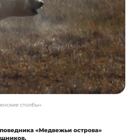
енские столбы»
аповедника «Медвежьи острова»
ищников.