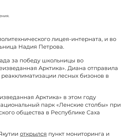
ения.
олитехнического лицея-интерната, и во
ьница Надия Петрова.
рада за победу школьницы во
еизведанная Арктика». Диана отправила
а реакклиматизации лесных бизонов в
изведанная Арктика» в этом году
 национальный парк «Ленские столбы» при
ского общества в Республике Саха
 Якутии
открылся
пункт мониторинга и