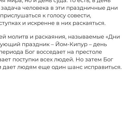
 мира, но и день суда. То есть, в день
я задача человека в эти праздничные дни
 прислушаться к голосу совести,
ступках и искренне в них раскаяться.
й молитв и раскаяния, называемые «Дни
дующий праздник – Йом-Кипур – день
 периода Бог восседает на престоле
ает поступки всех людей. Но затем Бог
и дает людям еще один шанс исправиться.