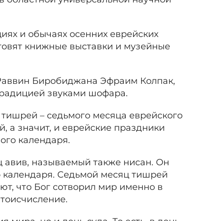
иях и обычаях осенних еврейских
отовят книжные выставки и музейные
 Раввин Биробиджана Эфраим Колпак,
традицией звуками шофара.
 тишрей – седьмого месяца еврейского
, а значит, и еврейские праздники
ого календаря.
 авив, называемый также нисан. Он
о календаря. Седьмой месяц тишрей
ют, что Бог сотворил мир именно в
етоисчисление.