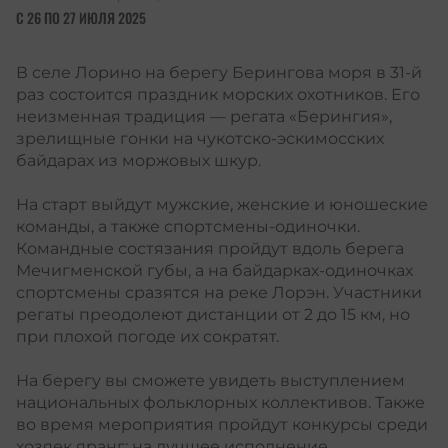
С 26 ПО 27 ИЮЛЯ 2025
В селе Лорино на берегу Берингова моря в 31-й
раз состоится праздник морских охотников. Его
неизменная традиция — регата «Берингия»,
зрелищные гонки на чукотско-эскимосских
байдарах из моржовых шкур.
На старт выйдут мужские, женские и юношеские
команды, а также спортсмены-одиночки.
Командные состязания пройдут вдоль берега
Мечигменской губы, а на байдарках-одиночках
спортсмены сразятся на реке Лорэн. Участники
регаты преодолеют дистанции от 2 до 15 км, но
при плохой погоде их сократят.
На берегу вы сможете увидеть выступлением
национальных фольклорных коллективов. Также
во время мероприятия пройдут конкурсы среди
хозяек яранг: на лучшее исполнение