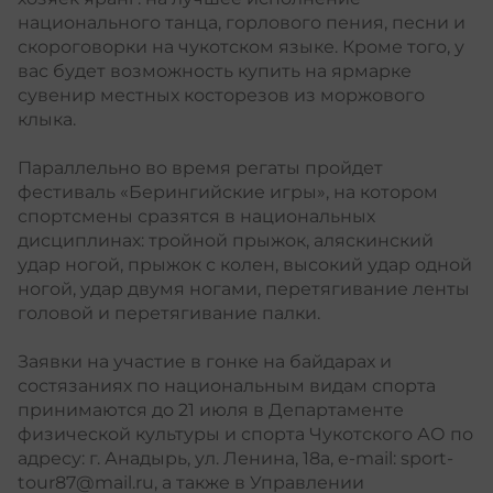
национального танца, горлового пения, песни и
скороговорки на чукотском языке. Кроме того, у
вас будет возможность купить на ярмарке
сувенир местных косторезов из моржового
клыка.
Параллельно во время регаты пройдет
фестиваль «Берингийские игры», на котором
спортсмены сразятся в национальных
дисциплинах: тройной прыжок, аляскинский
удар ногой, прыжок с колен, высокий удар одной
ногой, удар двумя ногами, перетягивание ленты
головой и перетягивание палки.
Заявки на участие в гонке на байдарах и
состязаниях по национальным видам спорта
принимаются до 21 июля в Департаменте
физической культуры и спорта Чукотского АО по
адресу: г. Анадырь, ул. Ленина, 18а, e-mail: sport-
tour87@mail.ru, а также в Управлении