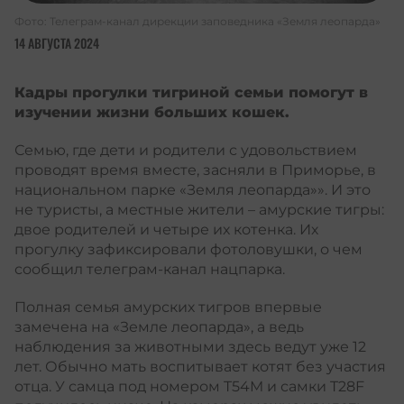
Фото: Т
елеграм-канал дирекции заповедника «Земля леопарда»
14 АВГУСТА 2024
Кадры прогулки тигриной семьи помогут в
изучении жизни больших кошек.
Семью, где дети и родители с удовольствием
проводят время вместе, засняли в Приморье, в
национальном парке «Земля леопарда»». И это
не туристы, а местные жители – амурские тигры:
двое родителей и четыре их котенка. Их
прогулку зафиксировали фотоловушки, о чем
сообщил
телеграм-канал нацпарка.
Полная семья амурских тигров впервые
замечена на «Земле леопарда», а ведь
наблюдения за животными здесь ведут уже 12
лет. Обычно мать воспитывает котят без участия
отца. У самца под номером T54M и самки T28F