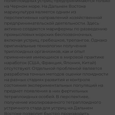
полиплоидных устриц предпринимаются только
на Черном море. На Дальнем Востоке
марикультура является одним из
перспективных направлений хозяйственной
предпринимательской деятельности. Здесь
активно создаются марифермы по разведению
промысловых морских беспозвоночных,
включая устриц, гребешков, трепангов. Однако
оригинальные технологии получения
триплоидных организмов, как и опыт
применения имеющихся в мировой практике
наработок (США, Франция, Япония, Китай)
отсутствуют. Отдельной проблемой является
разработка точных методов оценки плоидности
на разных стадиях развития и контроля
состояния экспериментальных популяций на
предмет появления в них фертильных
тетраплоидных особей. В перспективе,
получение изолированного тетраплоидного
устричного стада для устриц на Дальнем
Востоке позволит быстро производить