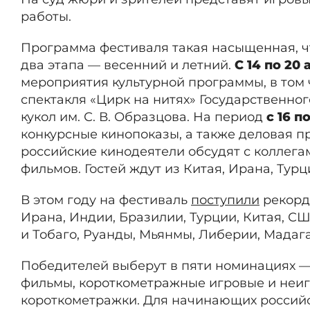
работы.
Программа фестиваля такая насыщенная, ч
два этапа — весенний и летний.
С 14 по 20
мероприятия культурной программы, в том
спектакля «Цирк на нитях» Государственно
кукол им. С. В. Образцова. На период
с 16 п
конкурсные кинопоказы, а также деловая 
российские кинодеятели обсудят с коллег
фильмов. Гостей ждут из Китая, Ирана, Тур
В этом году на фестиваль
поступили
рекордн
Ирана, Индии, Бразилии, Турции, Китая, С
и Тобаго, Руанды, Мьянмы, Либерии, Мадаг
Победителей выберут в пяти номинациях 
фильмы, короткометражные игровые и неи
короткометражки. Для начинающих российс