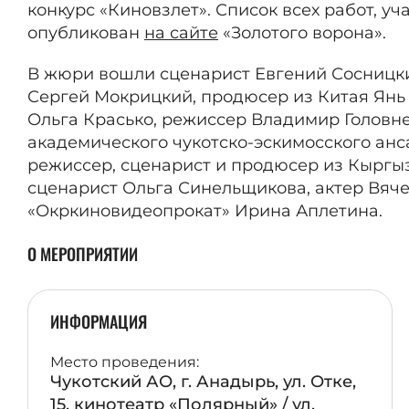
конкурс «Киновзлет». Список всех работ, уч
опубликован
на сайте
«Золотого ворона».
В жюри вошли сценарист Евгений Сосницки
Сергей Мокрицкий, продюсер из Китая Янь 
Ольга Красько, режиссер Владимир Головне
академического чукотско-эскимосского анс
режиссер, сценарист и продюсер из Кыргы
сценарист Ольга Синельщикова, актер Вяч
«Окркиновидеопрокат» Ирина Аплетина.
О МЕРОПРИЯТИИ
ИНФОРМАЦИЯ
Место проведения:
Чукотский АО, г. Анадырь, ул. Отке,
15, кинотеатр «Полярный» / ул.