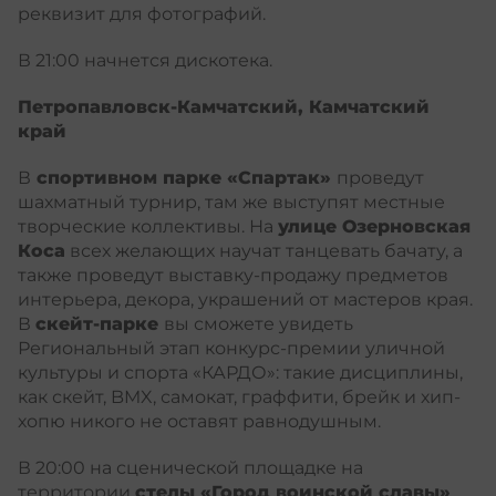
реквизит для фотографий.
В 21:00 начнется дискотека.
Петропавловск-Камчатский, Камчатский
край
В
спортивном парке «Спартак»
проведут
шахматный турнир, там же выступят местные
творческие коллективы. На
улице Озерновская
Коса
всех желающих научат танцевать бачату, а
также проведут выставку-продажу предметов
интерьера, декора, украшений от мастеров края.
В
скейт-парке
вы сможете увидеть
Региональный этап конкурс-премии уличной
культуры и спорта «КАРДО»: такие дисциплины,
как скейт, BMX, самокат, граффити, брейк и хип-
хопю никого не оставят равнодушным.
В 20:00 на сценической площадке на
территории
стелы «Город воинской славы»