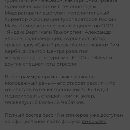
туристам» и «Межсезон: как гармонизировать
туристический поток в течение года».
Модераторами выступят: исполнительный
директор Ассоциации туроператоров России
Майя Ломидзе, генеральный директор ООО
«Яндекс.Вертикали Технологии» Александр
Зверев, радиоведущий, журналист, автор
трэвел–шоу «Самый русский американец» Тим
Керби, директор Центра развития
международного туризма ЦСР Олег Кочуг и
другие специалисты отрасли.
В программу форума также включен
Молодежный день — его откроет сессия «Кто
хочет стать путешественником?». Ее будет
модерировать стендап–комик, актер,
телеведущий Евгений Чебатков.
Полный состав сессий и спикеров уже доступен
на официальном сайте форума
по ссылке
.