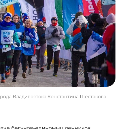
орода Владивостока Константина Шестакова
сяче бегунов-единомышленников,