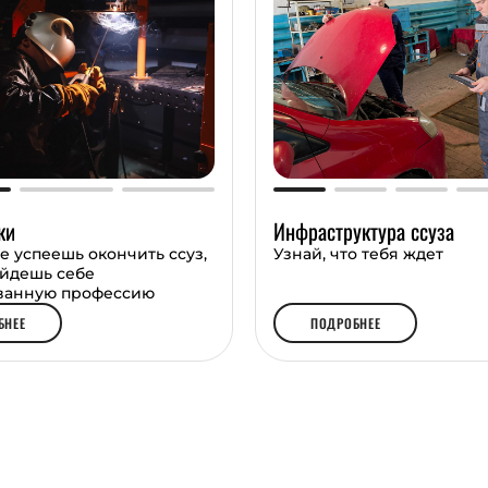
ональных чемпионатах
ючая победу в 2024
стабильные результаты
иям в кулинарии и
же ты сможешь
ки
Инфраструктура ссуза
бованные навыки и
е успеешь окончить ссуз,
Узнай, что тебя ждет
айдешь себе
ванную профессию
БНЕЕ
ПОДРОБНЕЕ