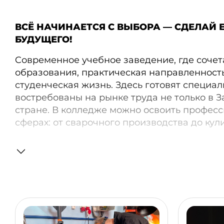
ВСЁ НАЧИНАЕТСЯ С ВЫБОРА — СДЕЛАЙ Е
БУДУЩЕГО!
Cовременное учебное заведение, где сочет
образования, практическая направленность
студенческая жизнь. Здесь готовят специал
востребованы на рынке труда не только в З
стране. В колледже можно освоить професс
сферах: от сварочного производства до кул
Колледж делает ставку на практику: студен
на ведущих предприятиях региона, получа
работы ещё во время учёбы. Одновременно
вовлекает школьников в раннюю профориен
его базе проводится федеральный проект «
Учащиеся 6–11-х классов школ Читы и райо
классы, пробуют работать с реальным обо