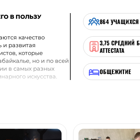
ГО В ПОЛЬЗУ
864
УЧАЩИХСЯ
аются качество
3,75
СРЕДНИЙ 
 и развитая
АТТЕСТАТА
истов, которые
абайкалье, но и по всей
ии в самых разных
ОБЩЕЖИТИЕ
инарного искусства.
ты проходят стажировки
ют реальный опыт
 колледж активно
тацию: с 2018 года на
Билет в будущее».
нов посещают мастер-
рудованием и делают