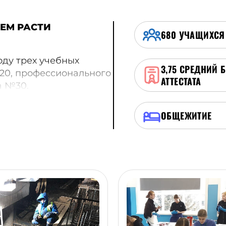
ЕМ РАСТИ
680
УЧАЩИХСЯ
оду трех учебных
3,75
СРЕДНИЙ 
20, профессионального
АТТЕСТАТА
а №30.
тыс. квалифицированных
ОБЩЕЖИТИЕ
оспособных рабочих и
ессиональному росту,
ти в целях устранения
ов в регионе.
вой аудитории
летворение их запросов