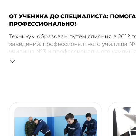
ОТ УЧЕНИКА ДО СПЕЦИАЛИСТА: ПОМОГА
ПРОФЕССИОНАЛЬНО!
Техникум образован путем слияния в 2012 г
заведений: профессионального училища №
училища №3 и профессионального училищ
За 58 лет учреждение выпустило более 18 
сотрудников.
Миссия Техникума — подготовка конкурент
специалистов, готовых к постоянному проф
социальной и профессиональной мобильнос
дефицита квалифицированных рабочих кадр
Учреждение нацелено на расширение целе
потребителей образовательных услуг, удов
и ожиданий.