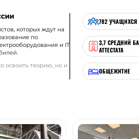
ССИИ
782
УЧАЩИХСЯ
стов, которых ждут на
разование по
3,7
СРЕДНИЙ Б
ектрооборудования и IT
АТТЕСТАТА
билей.
 освоить теорию, но и
ОБЩЕЖИТИЕ
ация
жно сегодня — города
ны специалисты,
 и следить за его
ешь работать в
ектировать
асностью зданий.