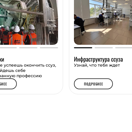
дано направление
еподаватели покажут
зыкам программирования
 откроет тебе дорогу в
е нужны такие
дёжную профессию уже
ки
Инфраструктура ссуза
е успеешь окончить ссуз,
Узнай, что тебя ждет
айдешь себе
ванную профессию
БНЕЕ
ПОДРОБНЕЕ