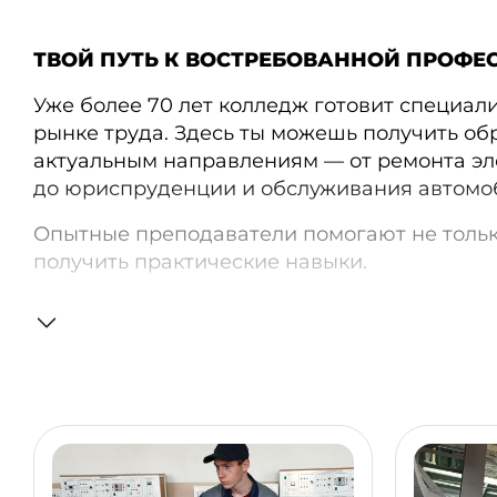
ТВОЙ ПУТЬ К ВОСТРЕБОВАННОЙ ПРОФЕ
Уже более 70 лет колледж готовит специали
рынке труда. Здесь ты можешь получить об
актуальным направлениям — от ремонта эл
до юриспруденции и обслуживания автомо
Опытные преподаватели помогают не только
получить практические навыки.
Направление «Монтаж, наладка и эксплуат
электрооборудования зданий» особенно ва
растут, техника обновляется, а значит, нуж
которые умеют устанавливать оборудование
исправной работой. После выпуска ты смож
строительных и ремонтных компаниях, про
строительные процессы и следить за безоп