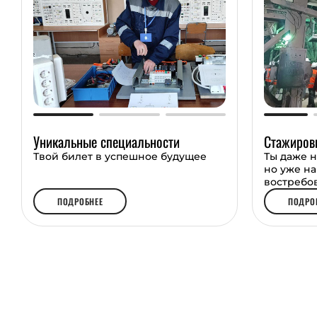
Если ближе цифровой мир, то для тебя соз
«Компьютерные системы и комплексы». Пр
цифровую технику и устройства, научат я
и администрированию сетей. Эта профессия
IT-компании, школы, вузы, организации, гд
специалисты.
Начни своё будущее с СИЭК — выбери на
Уникальные специальности
Стажиров
сегодня!
Твой билет в успешное будущее
Ты даже н
но уже н
востребо
ПОДРОБНЕЕ
ПОДРО