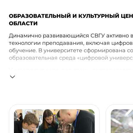
ОБРАЗОВАТЕЛЬНЫЙ И КУЛЬТУРНЫЙ ЦЕ
ОБЛАСТИ
Динамично развивающийся СВГУ активно 
технологии преподавания, включая цифров
обучение. В университете сформирована с
образовательная среда «цифровой универс
Университет гордится своим преподавател
состоящим из высококвалифицированных с
и кандидатов наук.
Ежегодно вуз выпускает около 600 молодых
профессии востребованы во всех сферах эк
университета выходят квалифицированные 
строители и экономисты. Программы сотру
работодателями обеспечивают успешное т