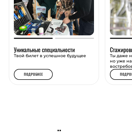
выпускников.
В СВГУ создана многоуровневая стипендиал
предусматривает повышенные стипендии з
научной, общественной, спортивной и творч
также за успехи в учебе.
Уникальные специальности
Стажиров
Твой билет в успешное будущее
Ты даже н
но уже н
востребо
ПОДРОБНЕЕ
ПОДРО