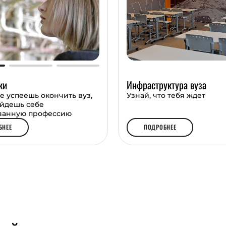
ьная система, которая
а достижения в
еской деятельности, а
ки
Инфраструктура вуза
е успеешь окончить вуз,
Узнай, что тебя ждет
айдешь себе
ванную профессию
БНЕЕ
ПОДРОБНЕЕ