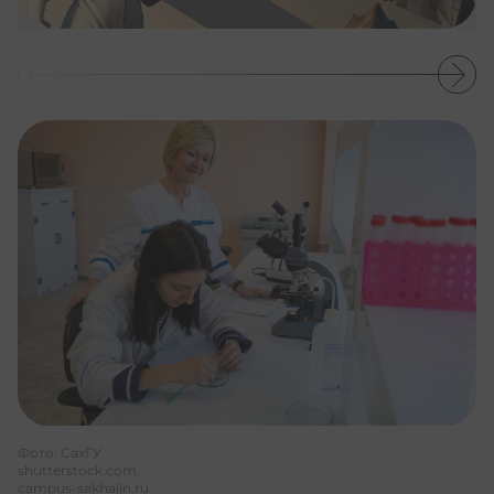
Фото: СахГУ
shutterstock.com
campus-sakhalin.ru