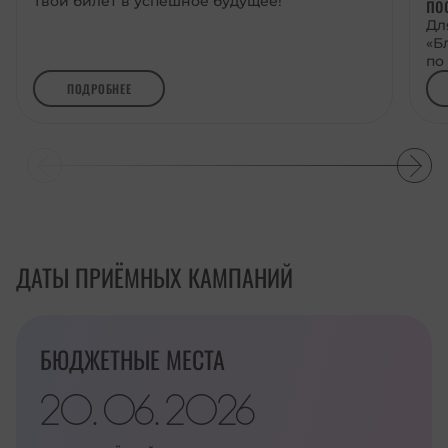
по
Твой билет в успешное будущее!
Дл
«Б
по
ПОДРОБНЕЕ
ДАТЫ ПРИЁМНЫХ КАМПАНИЙ
БЮДЖЕТНЫЕ МЕСТА
20
06
2026
.
.