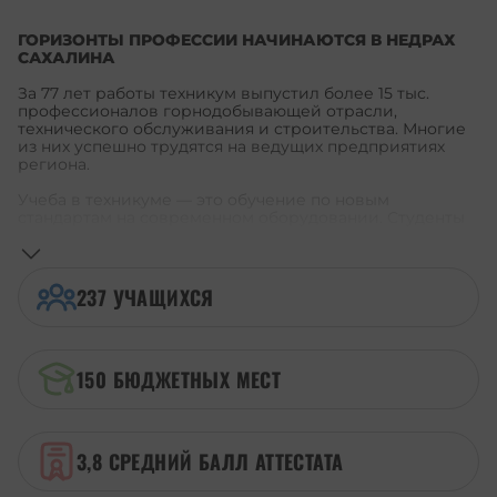
ГОРИЗОНТЫ ПРОФЕССИИ НАЧИНАЮТСЯ В НЕДРАХ
САХАЛИНА
За 77 лет работы техникум выпустил более 15 тыс.
профессионалов горнодобывающей отрасли,
технического обслуживания и строительства. Многие
из них успешно трудятся на ведущих предприятиях
региона.
Учеба в техникуме — это обучение по новым
стандартам на современном оборудовании. Студенты
проходят оплачиваемую практику, заключают целевые
договоры с работодателями, получают повышенные
стипендии и гарантированное трудоустройство. На
базе техникума работает Сахалинский
237
УЧАЩИХСЯ
горнодобывающий кластер — образовательная
платформа, которая помогает готовить кадры под
реальные запросы угольной промышленности.
150
БЮДЖЕТНЫХ МЕСТ
В свободное время ученики активно участвуют в
конкурсах профмастерства, творческих фестивалях и
волонтёрских проектах. Здесь ты сможешь не только
овладеть профессией, но и раскрыть свои таланты,
найти друзей и почувствовать себя частью большой и
3,8
СРЕДНИЙ БАЛЛ АТТЕСТАТА
сплоченной команды.