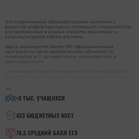
ПЕРЕЙТИ НА САЙТ
Это современный образовательный комплекс с
развитой инфраструктурой, готовящий специалистов,
востребованных в разных отраслях экономики и
социокультурной сферы региона.
Здесь реализуется более 100 образовательных
программ по семи направлениям обучения: от
инженерии и IT до педагогики, журналистики и
юриспруденции.
Обучение в университете ведется в группах до десяти
человек. Благодаря этому каждый студент получает
максимум внимания преподавателей и
индивидуальное сопровождение.
ПГУ им. Шолом-Алейхема входит в топ-5
>3 ТЫС.
УЧАЩИХСЯ
университетов ДФО в рейтинге «Мониторинг
эффективности вузов». За последние 5 лет
университет выиграл и реализовал свыше 20
433
БЮДЖЕТНЫХ МЕСТ
молодёжных конкурсов.
Университет — участник программы «Приоритет 2030.
Дальний Восток». Стратегический проект вуза —
70,5
СРЕДНИЙ БАЛЛ ЕГЭ
исследование льда и прогнозирование чрезвычайных