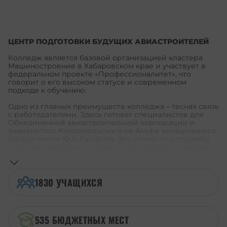
ПЕРЕЙТИ НА САЙТ
ЦЕНТР ПОДГОТОВКИ БУДУЩИХ АВИАСТРОИТЕЛЕЙ
Колледж является базовой организацией кластера
Машиностроение в Хабаровском крае и участвует в
федеральном проекте «Профессионалитет», что
говорит о его высоком статусе и современном
подходе к обучению.
Одно из главных преимуществ колледжа – тесная связь
с работодателями. Здесь готовят специалистов для
Объединенной авиастроительной корпорации и
знаменитого Комсомольского-на-Амуре авиационного
завода имени Ю.А. Гагарина. Это значит, что студенты
получают актуальные знания и практические навыки,
которые точно пригодятся в работе.
Колледж сотрудничает с другими учебными
заведениями края, такими как Комсомольский-на-
1830
УЧАЩИХСЯ
Амуре судомеханический техникум, Амурский
политехнический техникум и Хабаровский
автомеханический колледж. Это создает широкие
возможности для обмена опытом и развития
535
БЮДЖЕТНЫХ МЕСТ
профессиональных компетенций.