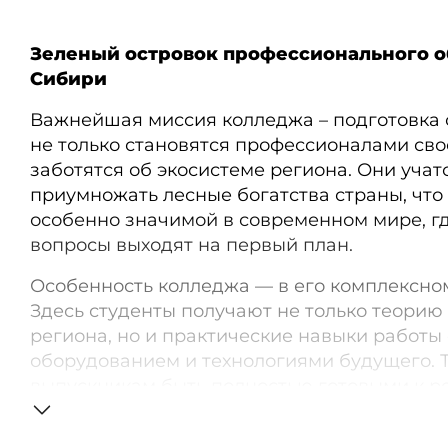
Зеленый островок профессионального о
Сибири
Важнейшая миссия колледжа – подготовка 
не только становятся профессионалами свое
заботятся об экосистеме региона. Они учат
приумножать лесные богатства страны, что 
особенно значимой в современном мире, г
вопросы выходят на первый план.
Особенность колледжа — в его комплексно
Здесь студенты получают не только теорию 
региона, но и практические навыки работы
оборудованием и технологиями будущего. 
выпускникам быть полностью готовыми к р
отрасли.