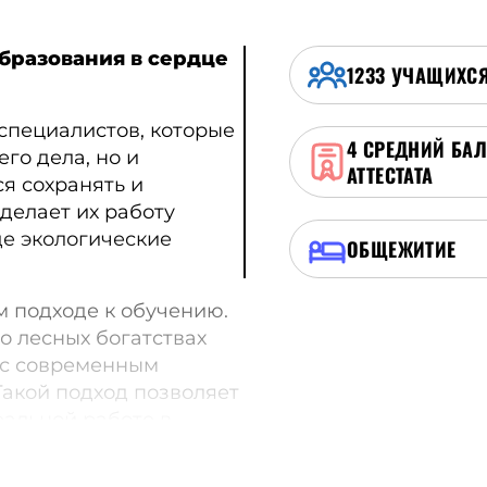
бразования в сердце
1233
УЧАЩИХС
специалистов, которые
4
СРЕДНИЙ БА
го дела, но и
АТТЕСТАТА
ся сохранять и
делает их работу
де экологические
ОБЩЕЖИТИЕ
м подходе к обучению.
о лесных богатствах
 с современным
Такой подход позволяет
еальной работе в