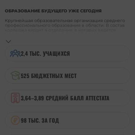
ОБРАЗОВАНИЕ БУДУЩЕГО УЖЕ СЕГОДНЯ
Крупнейшая образовательная организация среднего
профессионального образования в области. В состав
колледжа входит 4 отделения, в которых ведется
подготовка по 28 образовательным программам.
Учреждение готовит специалистов и
квалифицированных рабочих и служащих для
предприятий Амурской области, в том числе для
2,4 ТЫС.
УЧАЩИХСЯ
предприятий территорий опережающего развития.
Большое внимание уделяется развитию и обновлению
материально-технической базы колледжа.
В 2024 году в рамках реализации ФП
«Профессионалитет» кластер «Туризм и сфера услуг»
525
БЮДЖЕТНЫХ МЕСТ
колледж создал 14 зон под вид работ.
3,64–3,89
СРЕДНИЙ БАЛЛ АТТЕСТАТА
98 ТЫС. ЗА ГОД