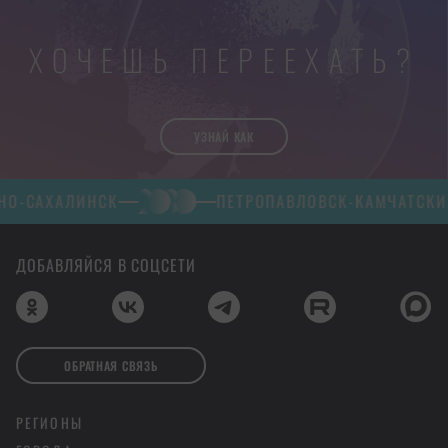
ХОЧЕШЬ ПЕРЕЕХАТЬ?
УЗНАЙ КАК
ИНСК
ПЕТРОПАВЛОВСК-КАМЧАТСКИЙ
ДОБАВЛЯЙСЯ В СОЦСЕТИ
ОБРАТНАЯ СВЯЗЬ
РЕГИОНЫ